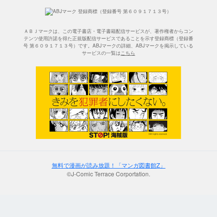
ＡＢＪマークは、この電子書店・電子書籍配信サービスが、著作権者からコン
テンツ使用許諾を得た正規版配信サービスであることを示す登録商標（登録番
号 第６０９１７１３号）です。ABJマークの詳細、ABJマークを掲示している
サービスの一覧は
こちら
無料で漫画が読み放題！「マンガ図書館Z」
©J-Comic Terrace Corportation.