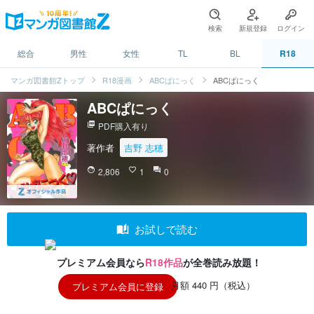
検索
新規登録
ログイン
総合
男性
女性
TL
BL
R18
マンガ図書館Zトップ
R18漫画
ABCぱにっく
ABCぱにっく
ABCぱにっく
picture_as_pdf
PDF購入有り
著作者
吉野 志穂
face
2,806
favorite_border
1
question_answer
0
auto_stories
お試しで読む
プレミアム会員なら
R18作品
が全巻読み放題！
月額 440 円（税込）
プレミアム会員に登録