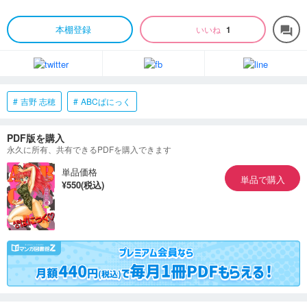
本棚登録
いいね
1
forum
吉野 志穂
ABCぱにっく
PDF版を購入
永久に所有、共有できるPDFを購入できます
単品価格
単品で購入
¥550(税込)