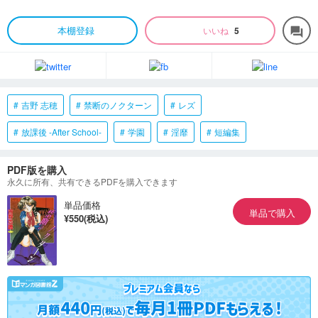
本棚登録
いいね
5
forum
吉野 志穂
禁断のノクターン
レズ
放課後 -After School-
学園
淫靡
短編集
PDF版を購入
永久に所有、共有できるPDFを購入できます
単品価格
単品で購入
¥550(税込)