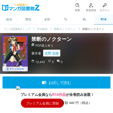
検索
新規登録
ログイン
総合
男性
女性
TL
BL
R18
マンガ図書館Zトップ
R18漫画
禁断のノクターン
禁断のノクターン
禁断のノクターン
picture_as_pdf
PDF購入有り
著作者
吉野 志穂
face
12,443
favorite_border
5
question_answer
0
auto_stories
お試しで読む
プレミアム会員なら
R18作品
が全巻読み放題！
月額 440 円（税込）
プレミアム会員に登録