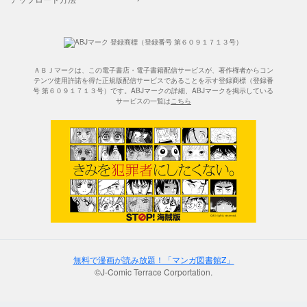
ＡＢＪマークは、この電子書店・電子書籍配信サービスが、著作権者からコン
テンツ使用許諾を得た正規版配信サービスであることを示す登録商標（登録番
号 第６０９１７１３号）です。ABJマークの詳細、ABJマークを掲示している
サービスの一覧は
こちら
無料で漫画が読み放題！「マンガ図書館Z」
©J-Comic Terrace Corportation.