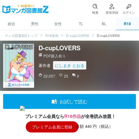
検索
新規登録
ログイン
総合
男性
女性
TL
BL
R18
マンガ図書館Zトップ
R18漫画
D-cupLOVERS
D-cupLOVERS
D-cupLOVERS
picture_as_pdf
PDF購入有り
著作者
にしまき とおる
face
22,057
favorite_border
25
question_answer
0
auto_stories
お試しで読む
プレミアム会員なら
R18作品
が全巻読み放題！
月額 440 円（税込）
プレミアム会員に登録