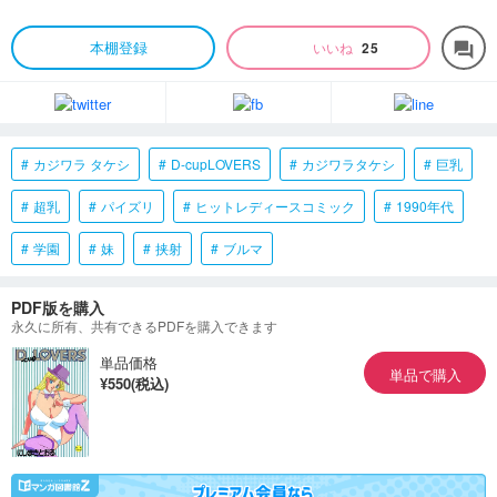
本棚登録
いいね
25
forum
カジワラ タケシ
D-cupLOVERS
カジワラタケシ
巨乳
超乳
パイズリ
ヒットレディースコミック
1990年代
学園
妹
挟射
ブルマ
PDF版を購入
永久に所有、共有できるPDFを購入できます
単品価格
単品で購入
¥550(税込)