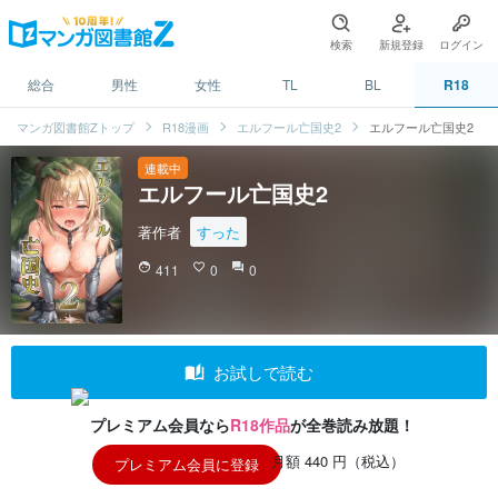
検索
新規登録
ログイン
総合
男性
女性
TL
BL
R18
マンガ図書館Zトップ
R18漫画
エルフール亡国史2
エルフール亡国史2
連載中
エルフール亡国史2
著作者
すった
face
411
favorite_border
0
question_answer
0
auto_stories
お試しで読む
プレミアム会員なら
R18作品
が全巻読み放題！
月額 440 円（税込）
プレミアム会員に登録