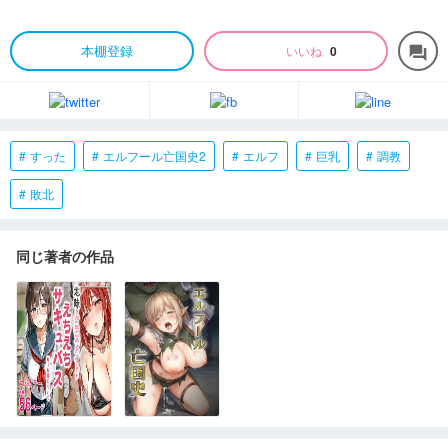
本棚登録
いいね
0
forum
すった
エルフール亡国史2
エルフ
巨乳
調教
敗北
同じ著者の作品