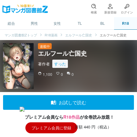
検索
新規登録
ログイン
総合
男性
女性
TL
BL
R18
マンガ図書館Zトップ
R18漫画
エルフール亡国史
エルフール亡国史
連載中
エルフール亡国史
著作者
すった
face
1,100
favorite_border
0
question_answer
0
auto_stories
お試しで読む
プレミアム会員なら
R18作品
が全巻読み放題！
月額 440 円（税込）
プレミアム会員に登録