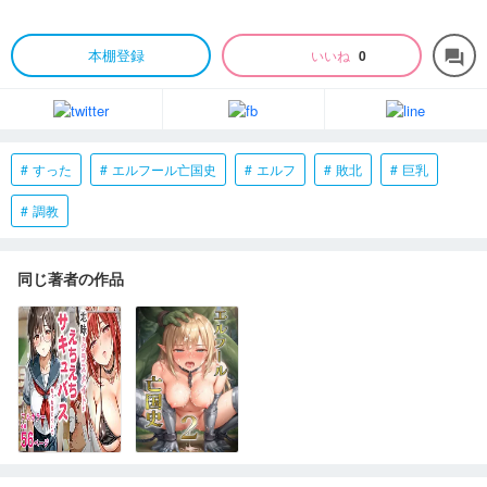
本棚登録
いいね
0
forum
すった
エルフール亡国史
エルフ
敗北
巨乳
調教
同じ著者の作品