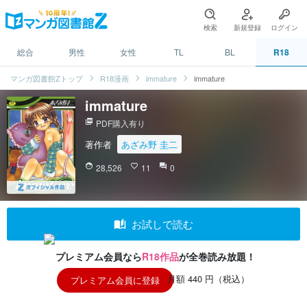
検索
新規登録
ログイン
総合
男性
女性
TL
BL
R18
マンガ図書館Zトップ
R18漫画
immature
immature
immature
picture_as_pdf
PDF購入有り
著作者
あざみ野 圭二
face
28,526
favorite_border
11
question_answer
0
auto_stories
お試しで読む
プレミアム会員なら
R18作品
が全巻読み放題！
月額 440 円（税込）
プレミアム会員に登録