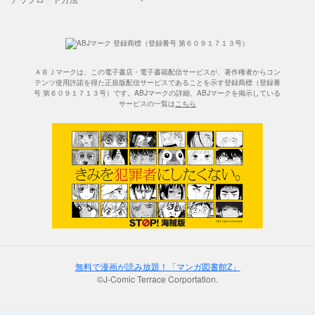
ＡＢＪマークは、この電子書店・電子書籍配信サービスが、著作権者からコン
テンツ使用許諾を得た正規版配信サービスであることを示す登録商標（登録番
号 第６０９１７１３号）です。ABJマークの詳細、ABJマークを掲示している
サービスの一覧は
こちら
無料で漫画が読み放題！「マンガ図書館Z」
©J-Comic Terrace Corportation.