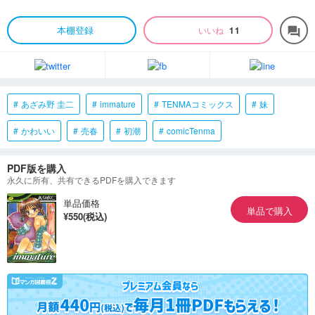
本棚登録
いいね
11
forum
あざみ野 圭二
immature
TENMAコミックス
妹
かわいい
売春
初潮
comicTenma
PDF版を購入
永久に所有、共有できるPDFを購入できます
単品価格
単品で購入
¥550(税込)