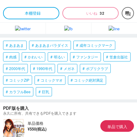
本棚登録
いいね
32
forum
あまあま
あまあまパラダイス
成年コミックマーク
肉感
かわいい
明るい
ファンタジー
笠倉出版社
2000年代
1990年代
メガネ
ポプリクラブ
コミックZIP
コミックマオ
コミック絶対満足
カラフルBee
巨乳
PDF版を購入
永久に所有、共有できるPDFを購入できます
単品価格
単品で購入
¥550(税込)