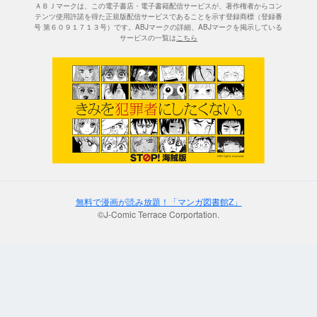
ＡＢＪマークは、この電子書店・電子書籍配信サービスが、著作権者からコン
テンツ使用許諾を得た正規版配信サービスであることを示す登録商標（登録番
号 第６０９１７１３号）です。ABJマークの詳細、ABJマークを掲示している
サービスの一覧は
こちら
無料で漫画が読み放題！「マンガ図書館Z」
©J-Comic Terrace Corportation.