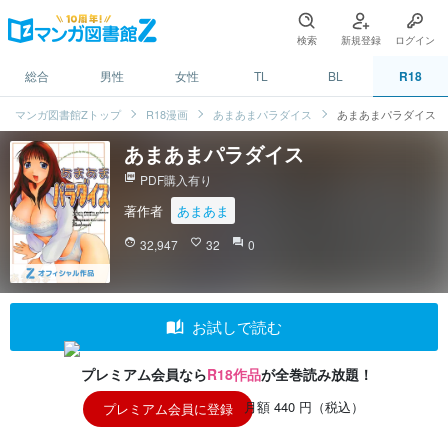
検索
新規登録
ログイン
総合
男性
女性
TL
BL
R18
マンガ図書館Zトップ
R18漫画
あまあまパラダイス
あまあまパラダイス
あまあまパラダイス
picture_as_pdf
PDF購入有り
著作者
あまあま
face
32,947
favorite_border
32
question_answer
0
auto_stories
お試しで読む
プレミアム会員なら
R18作品
が全巻読み放題！
月額 440 円（税込）
プレミアム会員に登録