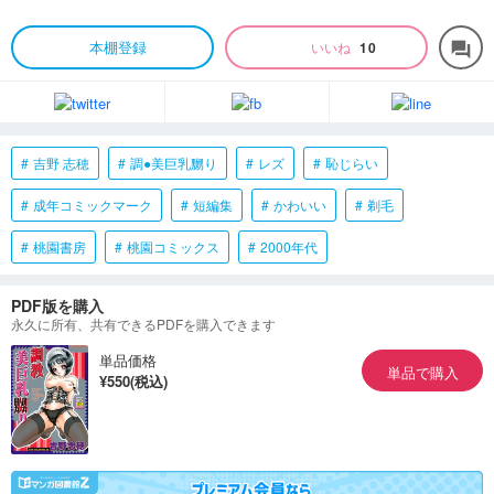
本棚登録
いいね
10
forum
吉野 志穂
調●美巨乳嬲り
レズ
恥じらい
成年コミックマーク
短編集
かわいい
剃毛
桃園書房
桃園コミックス
2000年代
PDF版を購入
永久に所有、共有できるPDFを購入できます
単品価格
単品で購入
¥550(税込)