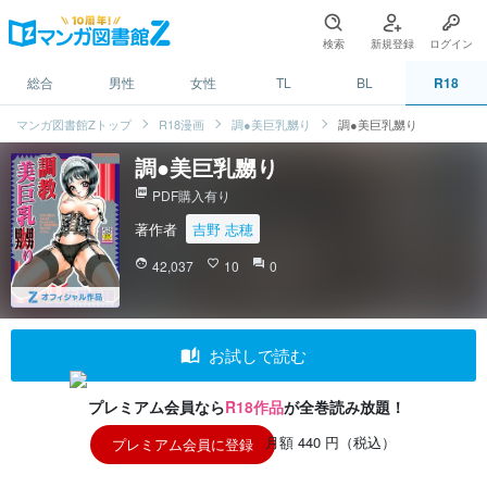
検索
新規登録
ログイン
総合
男性
女性
TL
BL
R18
マンガ図書館Zトップ
R18漫画
調●美巨乳嬲り
調●美巨乳嬲り
調●美巨乳嬲り
picture_as_pdf
PDF購入有り
著作者
吉野 志穂
face
42,037
favorite_border
10
question_answer
0
auto_stories
お試しで読む
プレミアム会員なら
R18作品
が全巻読み放題！
月額 440 円（税込）
プレミアム会員に登録