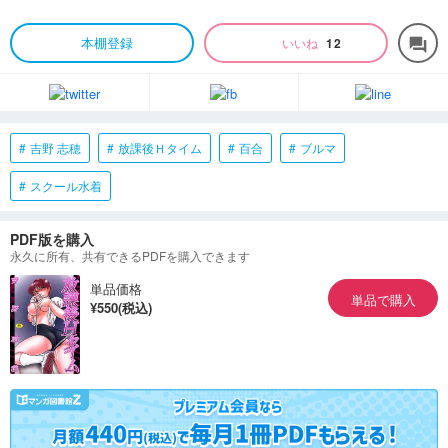
本棚登録
いいね
12
forum
吉野 志穂
放課後Ｈタイム
百合
ブルマ
スクール水着
PDF版を購入
永久に所有、共有できるPDFを購入できます
単品価格
単品で購入
¥550(税込)