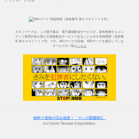
ＡＢＪマークは、この電子書店・電子書籍配信サービスが、著作権者からコン
テンツ使用許諾を得た正規版配信サービスであることを示す登録商標（登録番
号 第６０９１７１３号）です。ABJマークの詳細、ABJマークを掲示している
サービスの一覧は
こちら
無料で漫画が読み放題！「マンガ図書館Z」
©J-Comic Terrace Corportation.