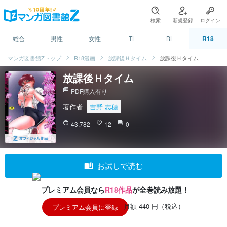
検索
新規登録
ログイン
総合
男性
女性
TL
BL
R18
マンガ図書館Zトップ
R18漫画
放課後Ｈタイム
放課後Ｈタイム
放課後Ｈタイム
picture_as_pdf
PDF購入有り
著作者
吉野 志穂
face
43,782
favorite_border
12
question_answer
0
auto_stories
お試しで読む
プレミアム会員なら
R18作品
が全巻読み放題！
月額 440 円（税込）
プレミアム会員に登録