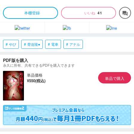
本棚登録
いいね
41
forum
やぴ
脅迫陵●
電車
アナル
PDF版を購入
永久に所有、共有できるPDFを購入できます
単品価格
単品で購入
¥550(税込)