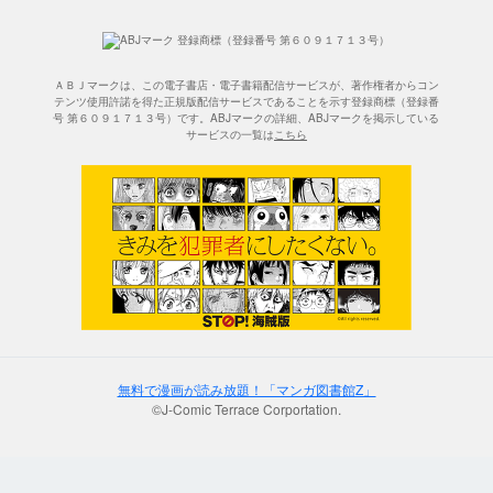
ＡＢＪマークは、この電子書店・電子書籍配信サービスが、著作権者からコン
テンツ使用許諾を得た正規版配信サービスであることを示す登録商標（登録番
号 第６０９１７１３号）です。ABJマークの詳細、ABJマークを掲示している
サービスの一覧は
こちら
無料で漫画が読み放題！「マンガ図書館Z」
©J-Comic Terrace Corportation.