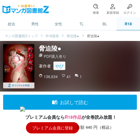
検索
新規登録
ログイン
総合
男性
女性
TL
BL
R18
マンガ図書館Zトップ
R18漫画
脅迫陵●
脅迫陵●
脅迫陵●
picture_as_pdf
PDF購入有り
著作者
やぴ
face
136,634
favorite_border
41
question_answer
1
auto_stories
お試しで読む
プレミアム会員なら
R18作品
が全巻読み放題！
月額 440 円（税込）
プレミアム会員に登録