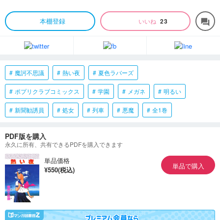
本棚登録
いいね
23
forum
魔訶不思議
熱い夜
夏色ラバーズ
ポプリクラブコミックス
学園
メガネ
明るい
新聞勧誘員
処女
列車
悪魔
全1巻
PDF版を購入
永久に所有、共有できるPDFを購入できます
単品価格
単品で購入
¥550(税込)