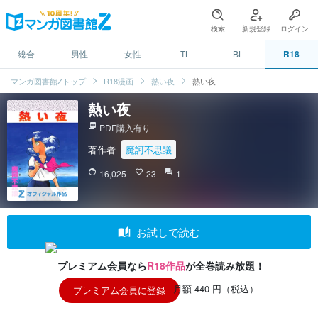
検索
新規登録
ログイン
総合
男性
女性
TL
BL
R18
マンガ図書館Zトップ
R18漫画
熱い夜
熱い夜
熱い夜
picture_as_pdf
PDF購入有り
著作者
魔訶不思議
face
16,025
favorite_border
23
question_answer
1
auto_stories
お試しで読む
プレミアム会員なら
R18作品
が全巻読み放題！
月額 440 円（税込）
プレミアム会員に登録