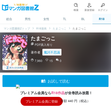
検索
新規登録
ログイン
総合
男性
女性
TL
BL
R18
マンガ図書館Zトップ
R18漫画
たまごっこ
たまごっこ
たまごっこ
picture_as_pdf
PDF購入有り
著作者
魔訶不思議
face
7,960
favorite_border
15
question_answer
0
auto_stories
お試しで読む
プレミアム会員なら
R18作品
が全巻読み放題！
月額 440 円（税込）
プレミアム会員に登録