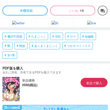
本棚登録
いいね
15
forum
魔訶不思議
たまごっこ
淫乱
ロリ
短編集
艶
軽妙
あくまくまじっく
つかさコミックス
全1巻
PDF版を購入
永久に所有、共有できるPDFを購入できます
単品価格
単品で購入
¥550(税込)