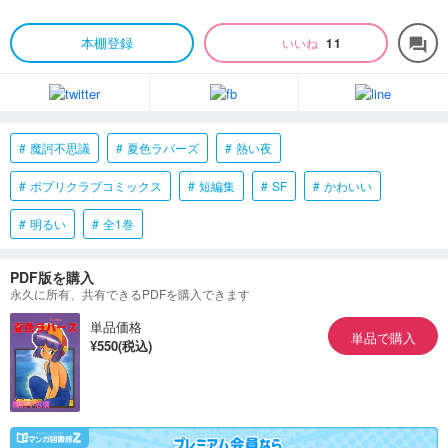
本棚登録
いいね
11
forum
魔訶不思議
夏色ラバーズ
熱い夜
ポプリクラブコミックス
短編集
SF
かわいい
明るい
全1巻
PDF版を購入
永久に所有、共有できるPDFを購入できます
単品価格
単品で購入
¥550(税込)