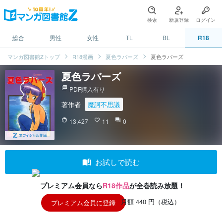
検索
新規登録
ログイン
総合
男性
女性
TL
BL
R18
マンガ図書館Zトップ
R18漫画
夏色ラバーズ
夏色ラバーズ
夏色ラバーズ
picture_as_pdf
PDF購入有り
著作者
魔訶不思議
face
13,427
favorite_border
11
question_answer
0
auto_stories
お試しで読む
プレミアム会員なら
R18作品
が全巻読み放題！
月額 440 円（税込）
プレミアム会員に登録