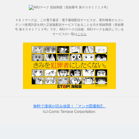
ＡＢＪマークは、この電子書店・電子書籍配信サービスが、著作権者からコン
テンツ使用許諾を得た正規版配信サービスであることを示す登録商標（登録番
号 第６０９１７１３号）です。ABJマークの詳細、ABJマークを掲示している
サービスの一覧は
こちら
無料で漫画が読み放題！「マンガ図書館Z」
©J-Comic Terrace Corportation.