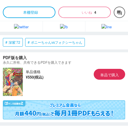
本棚登録
いいね
4
forum
深紫’72
ポニーちゃんvsフォクシーちゃん
PDF版を購入
永久に所有、共有できるPDFを購入できます
単品価格
単品で購入
¥550(税込)