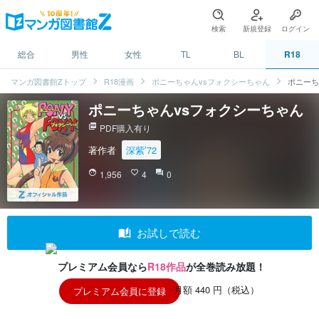
検索
新規登録
ログイン
総合
男性
女性
TL
BL
R18
マンガ図書館Zトップ
R18漫画
ポニーちゃんvsフォクシーちゃん
ポニーち
ポニーちゃんvsフォクシーちゃん
picture_as_pdf
PDF購入有り
著作者
深紫’72
face
1,956
favorite_border
4
question_answer
0
auto_stories
お試しで読む
プレミアム会員なら
R18作品
が全巻読み放題！
月額 440 円（税込）
プレミアム会員に登録