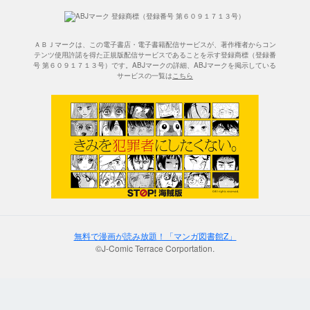
ＡＢＪマークは、この電子書店・電子書籍配信サービスが、著作権者からコン
テンツ使用許諾を得た正規版配信サービスであることを示す登録商標（登録番
号 第６０９１７１３号）です。ABJマークの詳細、ABJマークを掲示している
サービスの一覧は
こちら
無料で漫画が読み放題！「マンガ図書館Z」
©J-Comic Terrace Corportation.