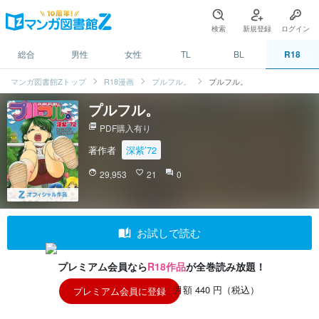
検索
新規登録
ログイン
総合
男性
女性
TL
BL
R18
マンガ図書館Zトップ
R18漫画
プルフル。
プルフル。
プルフル。
picture_as_pdf
PDF購入有り
著作者
深紫’72
face
29,953
favorite_border
21
question_answer
0
auto_stories
お試しで読む
プレミアム会員なら
R18作品
が全巻読み放題！
月額 440 円（税込）
プレミアム会員に登録