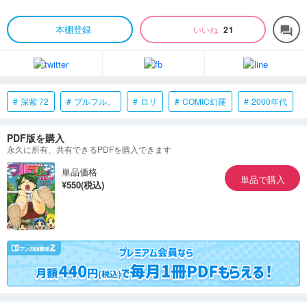
本棚登録
いいね
21
forum
深紫’72
プルフル。
ロリ
COMIC幻羅
2000年代
PDF版を購入
永久に所有、共有できるPDFを購入できます
単品価格
単品で購入
¥550(税込)