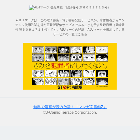
ＡＢＪマークは、この電子書店・電子書籍配信サービスが、著作権者からコン
テンツ使用許諾を得た正規版配信サービスであることを示す登録商標（登録番
号 第６０９１７１３号）です。ABJマークの詳細、ABJマークを掲示している
サービスの一覧は
こちら
無料で漫画が読み放題！「マンガ図書館Z」
©J-Comic Terrace Corportation.