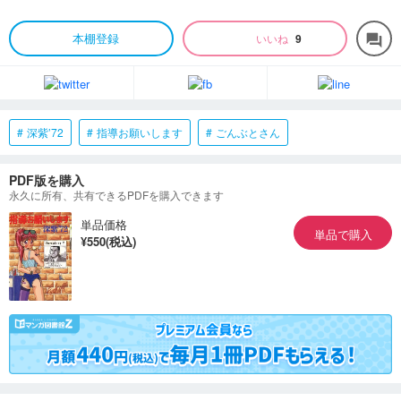
本棚登録
いいね
9
forum
深紫’72
指導お願いします
ごんぶとさん
PDF版を購入
永久に所有、共有できるPDFを購入できます
単品価格
単品で購入
¥550(税込)