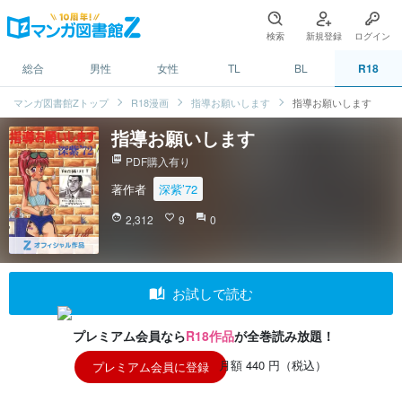
検索
新規登録
ログイン
総合
男性
女性
TL
BL
R18
マンガ図書館Zトップ
R18漫画
指導お願いします
指導お願いします
指導お願いします
picture_as_pdf
PDF購入有り
著作者
深紫’72
face
2,312
favorite_border
9
question_answer
0
auto_stories
お試しで読む
プレミアム会員なら
R18作品
が全巻読み放題！
月額 440 円（税込）
プレミアム会員に登録