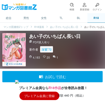
検索
新規登録
ログイン
総合
男性
女性
TL
BL
R18
マンガ図書館Zトップ
R18漫画
あい子のいちばん長い日
あい子のいちばん
あい子のいちばん長い日
picture_as_pdf
PDF購入有り
著作者
深紫’72
face
4,183
favorite_border
20
question_answer
1
auto_stories
お試しで読む
プレミアム会員なら
R18作品
が全巻読み放題！
月額 440 円（税込）
プレミアム会員に登録