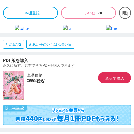
本棚登録
いいね
20
forum
深紫’72
あい子のいちばん長い日
PDF版を購入
永久に所有、共有できるPDFを購入できます
単品価格
単品で購入
¥550(税込)