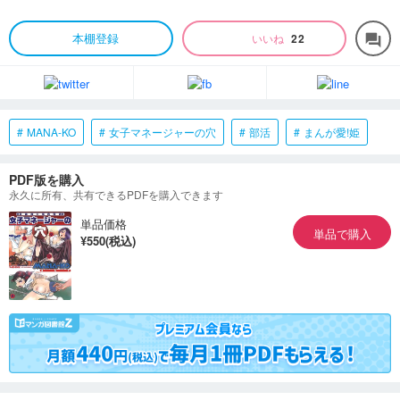
本棚登録
いいね
22
forum
MANA-KO
女子マネージャーの穴
部活
まんが愛!姫
PDF版を購入
永久に所有、共有できるPDFを購入できます
単品価格
単品で購入
¥550(税込)