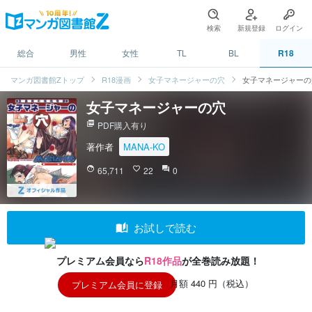
検索
新規登録
ログイン
総合
男性
女性
TL
BL
R18
マンガ図書館Zトップ
R18漫画
女子マネージャーの穴
女子マネージャーの
女子マネージャーの穴
picture_as_pdf
PDF購入有り
著作者
MANA-KO
face
65,711
favorite_border
22
question_answer
0
auto_stories
お試しで読む
プレミアム会員なら
R18作品
が全巻読み放題！
月額 440 円（税込）
プレミアム会員に登録