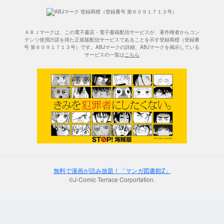
ＡＢＪマークは、この電子書店・電子書籍配信サービスが、著作権者からコン
テンツ使用許諾を得た正規版配信サービスであることを示す登録商標（登録番
号 第６０９１７１３号）です。ABJマークの詳細、ABJマークを掲示している
サービスの一覧は
こちら
無料で漫画が読み放題！「マンガ図書館Z」
©J-Comic Terrace Corportation.