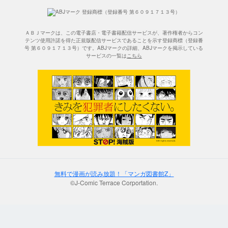
ＡＢＪマークは、この電子書店・電子書籍配信サービスが、著作権者からコン
テンツ使用許諾を得た正規版配信サービスであることを示す登録商標（登録番
号 第６０９１７１３号）です。ABJマークの詳細、ABJマークを掲示している
サービスの一覧は
こちら
無料で漫画が読み放題！「マンガ図書館Z」
©J-Comic Terrace Corportation.