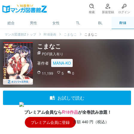
検索
新規登録
ログイン
総合
男性
女性
TL
BL
R18
マンガ図書館Zトップ
R18漫画
こまなこ
こまなこ
こまなこ
picture_as_pdf
PDF購入有り
著作者
MANA-KO
face
11,199
favorite_border
5
question_answer
0
auto_stories
お試しで読む
プレミアム会員なら
R18作品
が全巻読み放題！
月額 440 円（税込）
プレミアム会員に登録