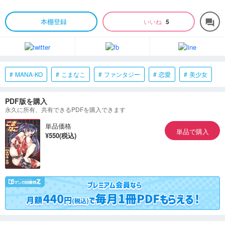
本棚登録
いいね
5
forum
MANA-KO
こまなこ
ファンタジー
恋愛
美少女
PDF版を購入
永久に所有、共有できるPDFを購入できます
単品価格
単品で購入
¥550(税込)