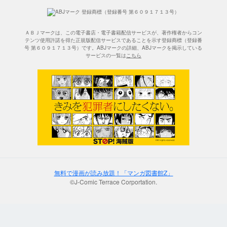
ＡＢＪマークは、この電子書店・電子書籍配信サービスが、著作権者からコン
テンツ使用許諾を得た正規版配信サービスであることを示す登録商標（登録番
号 第６０９１７１３号）です。ABJマークの詳細、ABJマークを掲示している
サービスの一覧は
こちら
無料で漫画が読み放題！「マンガ図書館Z」
©J-Comic Terrace Corportation.