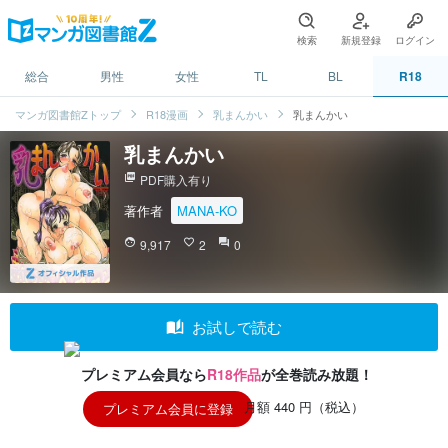
検索
新規登録
ログイン
総合
男性
女性
TL
BL
R18
マンガ図書館Zトップ
R18漫画
乳まんかい
乳まんかい
乳まんかい
picture_as_pdf
PDF購入有り
著作者
MANA-KO
face
9,917
favorite_border
2
question_answer
0
auto_stories
お試しで読む
プレミアム会員なら
R18作品
が全巻読み放題！
月額 440 円（税込）
プレミアム会員に登録