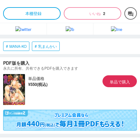
本棚登録
いいね
2
forum
MANA-KO
乳まんかい
PDF版を購入
永久に所有、共有できるPDFを購入できます
単品価格
単品で購入
¥550(税込)