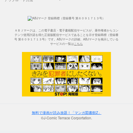
ＡＢＪマークは、この電子書店・電子書籍配信サービスが、著作権者からコン
テンツ使用許諾を得た正規版配信サービスであることを示す登録商標（登録番
号 第６０９１７１３号）です。ABJマークの詳細、ABJマークを掲示している
サービスの一覧は
こちら
無料で漫画が読み放題！「マンガ図書館Z」
©J-Comic Terrace Corportation.