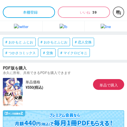
本棚登録
いいね
39
forum
おかもと ふじお
おかもとふじお
恋人交換
つかさコミックス
交換
マイクロビキニ
PDF版を購入
永久に所有、共有できるPDFを購入できます
単品価格
単品で購入
¥550(税込)