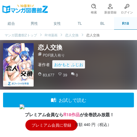
検索
新規登録
ログイン
総合
男性
女性
TL
BL
R18
マンガ図書館Zトップ
R18漫画
恋人交換
恋人交換
恋人交換
picture_as_pdf
PDF購入有り
著作者
おかもと ふじお
face
83,677
favorite_border
39
question_answer
0
auto_stories
お試しで読む
プレミアム会員なら
R18作品
が全巻読み放題！
月額 440 円（税込）
プレミアム会員に登録