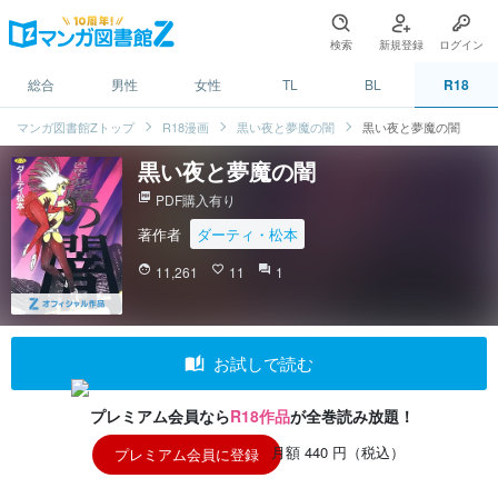
検索
新規登録
ログイン
総合
男性
女性
TL
BL
R18
マンガ図書館Zトップ
R18漫画
黒い夜と夢魔の闇
黒い夜と夢魔の闇
黒い夜と夢魔の闇
picture_as_pdf
PDF購入有り
著作者
ダーティ・松本
face
11,261
favorite_border
11
question_answer
1
auto_stories
お試しで読む
プレミアム会員なら
R18作品
が全巻読み放題！
月額 440 円（税込）
プレミアム会員に登録