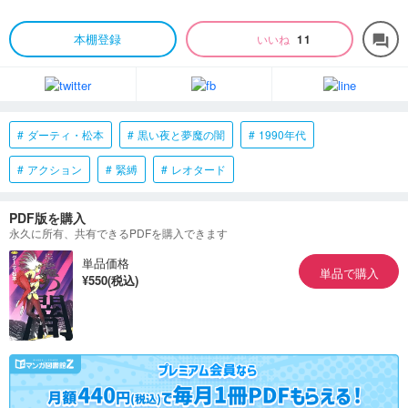
本棚登録
いいね
11
forum
ダーティ・松本
黒い夜と夢魔の闇
1990年代
アクション
緊縛
レオタード
PDF版を購入
永久に所有、共有できるPDFを購入できます
単品価格
単品で購入
¥550(税込)