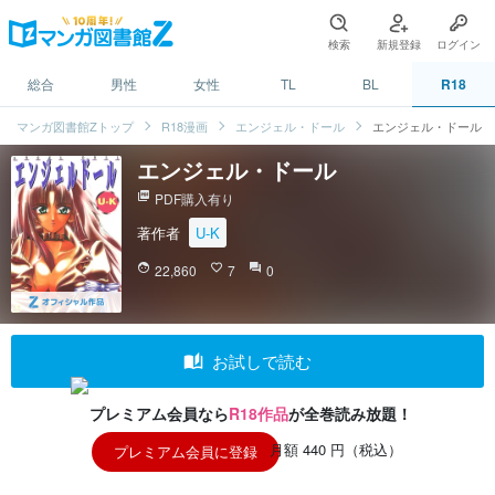
検索
新規登録
ログイン
総合
男性
女性
TL
BL
R18
マンガ図書館Zトップ
R18漫画
エンジェル・ドール
エンジェル・ドール
エンジェル・ドール
picture_as_pdf
PDF購入有り
著作者
U-K
face
22,860
favorite_border
7
question_answer
0
auto_stories
お試しで読む
プレミアム会員なら
R18作品
が全巻読み放題！
月額 440 円（税込）
プレミアム会員に登録