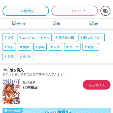
本棚登録
いいね
7
forum
U-K
エンジェル・ドール
堕天使の鎖
EXコミックス
巨乳
憧憬
学園
レズ
ダーク
女嫌い
天使
全1巻
PDF版を購入
永久に所有、共有できるPDFを購入できます
単品価格
単品で購入
¥550(税込)