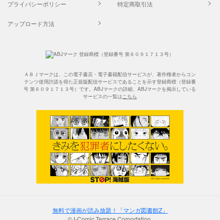
プライバシーポリシー
特定商取引法
アップロード方法
ＡＢＪマークは、この電子書店・電子書籍配信サービスが、著作権者からコン
テンツ使用許諾を得た正規版配信サービスであることを示す登録商標（登録番
号 第６０９１７１３号）です。ABJマークの詳細、ABJマークを掲示している
サービスの一覧は
こちら
無料で漫画が読み放題！「マンガ図書館Z」
©J-Comic Terrace Corportation.