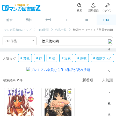
検索
新規登録
ログイン
総合
男性
女性
TL
BL
R18
マンガ図書館Zトップ
R18漫画
作品一覧
検索キーワード：「堕天使の鎖」
貧乳
妹
淫
近親
調教
複数プレイ
人気タグ
2
検索結果:
件
新着順
人気順