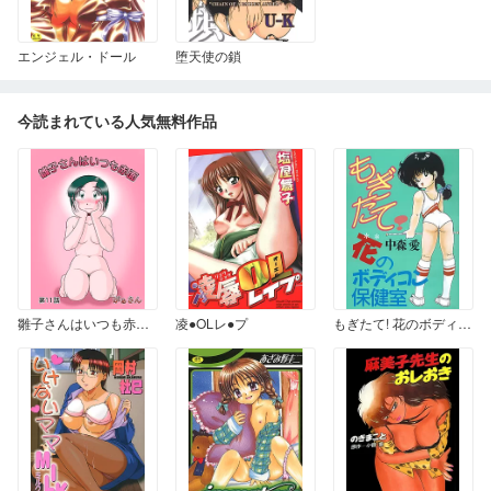
エンジェル・ドール
堕天使の鎖
今読まれている人気無料作品
雛子さんはいつも赤面 11
凌●OLレ●プ
もぎたて! 花のボディコン保健室