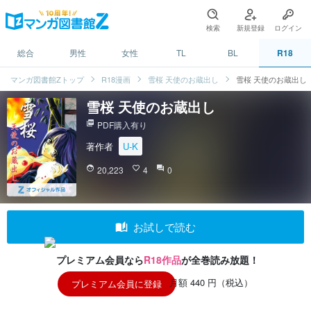
検索
新規登録
ログイン
総合
男性
女性
TL
BL
R18
マンガ図書館Zトップ
R18漫画
雪桜 天使のお蔵出し
雪桜 天使のお蔵出し
雪桜 天使のお蔵出し
picture_as_pdf
PDF購入有り
著作者
U-K
face
20,223
favorite_border
4
question_answer
0
auto_stories
お試しで読む
プレミアム会員なら
R18作品
が全巻読み放題！
月額 440 円（税込）
プレミアム会員に登録