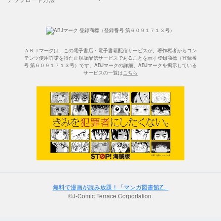
ＡＢＪマークは、この電子書店・電子書籍配信サービスが、著作権者からコン
テンツ使用許諾を得た正規版配信サービスであることを示す登録商標（登録番
号 第６０９１７１３号）です。ABJマークの詳細、ABJマークを掲示している
サービスの一覧は
こちら
無料で漫画が読み放題！「マンガ図書館Z」
©J-Comic Terrace Corportation.