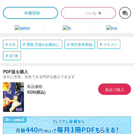
本棚登録
いいね
4
forum
U-K
雪桜 天使のお蔵出し
単行本未収録
イケメン
全1巻
PDF版を購入
永久に所有、共有できるPDFを購入できます
単品価格
単品で購入
¥220(税込)