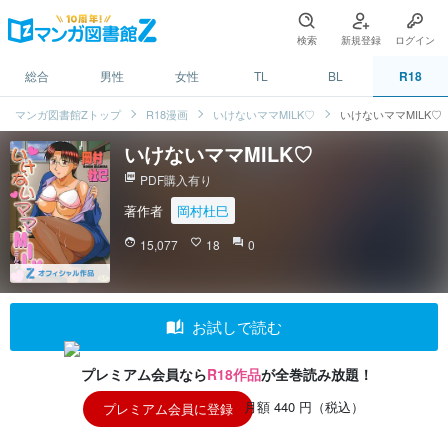
検索
新規登録
ログイン
総合
男性
女性
TL
BL
R18
マンガ図書館Zトップ
R18漫画
いけないママMILK♡
いけないママMILK♡
いけないママMILK♡
picture_as_pdf
PDF購入有り
著作者
岡村杜巳
face
15,077
favorite_border
18
question_answer
0
auto_stories
お試しで読む
プレミアム会員なら
R18作品
が全巻読み放題！
月額 440 円（税込）
プレミアム会員に登録