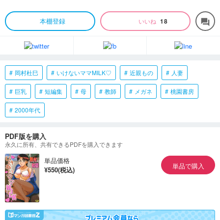
本棚登録
いいね
18
forum
岡村杜巳
いけないママMILK♡
近親もの
人妻
巨乳
短編集
母
教師
メガネ
桃園書房
2000年代
PDF版を購入
永久に所有、共有できるPDFを購入できます
単品価格
単品で購入
¥550(税込)