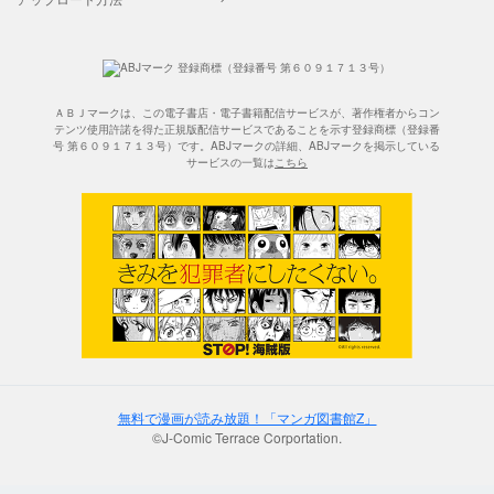
ＡＢＪマークは、この電子書店・電子書籍配信サービスが、著作権者からコン
テンツ使用許諾を得た正規版配信サービスであることを示す登録商標（登録番
号 第６０９１７１３号）です。ABJマークの詳細、ABJマークを掲示している
サービスの一覧は
こちら
無料で漫画が読み放題！「マンガ図書館Z」
©J-Comic Terrace Corportation.