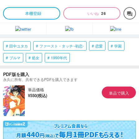
本棚登録
いいね
26
forum
田中ユタカ
ファースト・タッチ ‐初恋‐
恋愛
学園
ブルマ
処女
1990年代
PDF版を購入
永久に所有、共有できるPDFを購入できます
単品価格
単品で購入
¥550(税込)