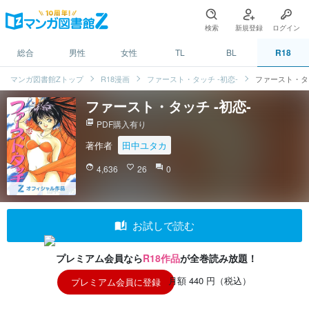
検索
新規登録
ログイン
総合
男性
女性
TL
BL
R18
マンガ図書館Zトップ
R18漫画
ファースト・タッチ ‐初恋‐
ファースト・タッ
ファースト・タッチ ‐初恋‐
picture_as_pdf
PDF購入有り
著作者
田中ユタカ
face
4,636
favorite_border
26
question_answer
0
auto_stories
お試しで読む
プレミアム会員なら
R18作品
が全巻読み放題！
月額 440 円（税込）
プレミアム会員に登録