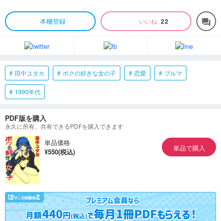
本棚登録
いいね
22
forum
田中ユタカ
ボクの好きな女の子
恋愛
ブルマ
1990年代
PDF版を購入
永久に所有、共有できるPDFを購入できます
単品価格
単品で購入
¥550(税込)