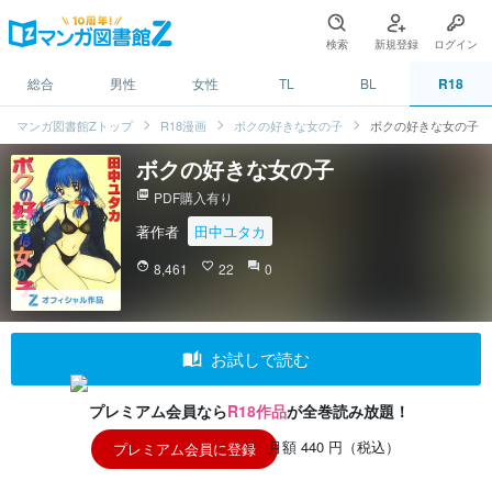
検索
新規登録
ログイン
総合
男性
女性
TL
BL
R18
マンガ図書館Zトップ
R18漫画
ボクの好きな女の子
ボクの好きな女の子
ボクの好きな女の子
picture_as_pdf
PDF購入有り
著作者
田中ユタカ
face
8,461
favorite_border
22
question_answer
0
auto_stories
お試しで読む
プレミアム会員なら
R18作品
が全巻読み放題！
月額 440 円（税込）
プレミアム会員に登録