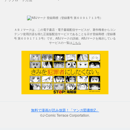
ＡＢＪマークは、この電子書店・電子書籍配信サービスが、著作権者からコン
テンツ使用許諾を得た正規版配信サービスであることを示す登録商標（登録番
号 第６０９１７１３号）です。ABJマークの詳細、ABJマークを掲示している
サービスの一覧は
こちら
無料で漫画が読み放題！「マンガ図書館Z」
©J-Comic Terrace Corportation.