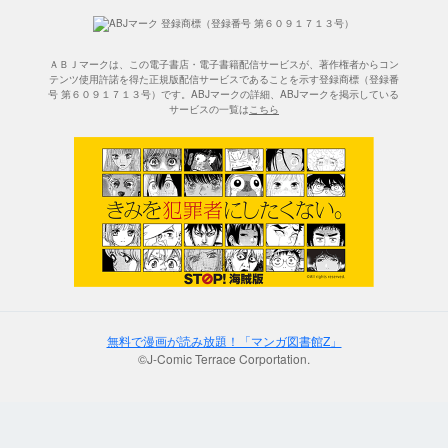
ＡＢＪマークは、この電子書店・電子書籍配信サービスが、著作権者からコン
テンツ使用許諾を得た正規版配信サービスであることを示す登録商標（登録番
号 第６０９１７１３号）です。ABJマークの詳細、ABJマークを掲示している
サービスの一覧は
こちら
無料で漫画が読み放題！「マンガ図書館Z」
©J-Comic Terrace Corportation.