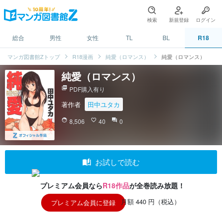
検索
新規登録
ログイン
総合
男性
女性
TL
BL
R18
マンガ図書館Zトップ
R18漫画
純愛（ロマンス）
純愛（ロマンス）
純愛（ロマンス）
picture_as_pdf
PDF購入有り
著作者
田中ユタカ
face
8,506
favorite_border
40
question_answer
0
auto_stories
お試しで読む
プレミアム会員なら
R18作品
が全巻読み放題！
月額 440 円（税込）
プレミアム会員に登録