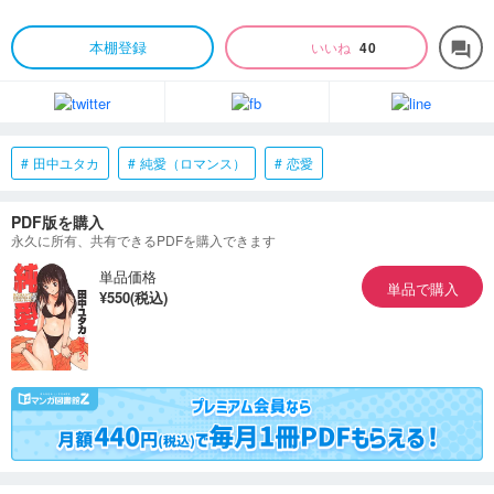
本棚登録
いいね
40
forum
田中ユタカ
純愛（ロマンス）
恋愛
PDF版を購入
永久に所有、共有できるPDFを購入できます
単品価格
単品で購入
¥550(税込)