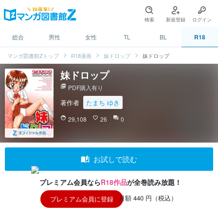
検索
新規登録
ログイン
総合
男性
女性
TL
BL
R18
マンガ図書館Zトップ
R18漫画
妹ドロップ
妹ドロップ
妹ドロップ
picture_as_pdf
PDF購入有り
著作者
たまち ゆき
face
29,108
favorite_border
26
question_answer
0
auto_stories
お試しで読む
プレミアム会員なら
R18作品
が全巻読み放題！
月額 440 円（税込）
プレミアム会員に登録