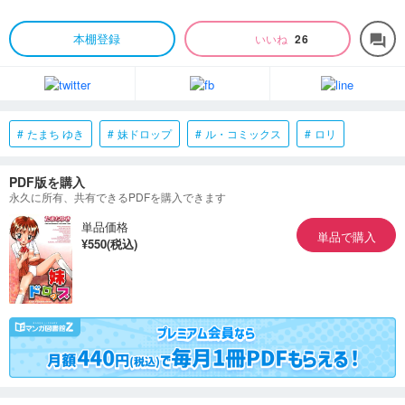
本棚登録
いいね
26
forum
たまち ゆき
妹ドロップ
ル・コミックス
ロリ
PDF版を購入
永久に所有、共有できるPDFを購入できます
単品価格
単品で購入
¥550(税込)