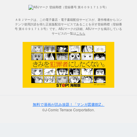
ＡＢＪマークは、この電子書店・電子書籍配信サービスが、著作権者からコン
テンツ使用許諾を得た正規版配信サービスであることを示す登録商標（登録番
号 第６０９１７１３号）です。ABJマークの詳細、ABJマークを掲示している
サービスの一覧は
こちら
無料で漫画が読み放題！「マンガ図書館Z」
©J-Comic Terrace Corportation.