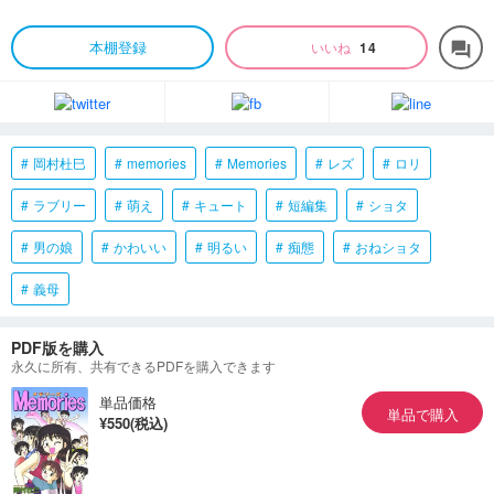
本棚登録
いいね
14
forum
岡村杜巳
memories
Memories
レズ
ロリ
ラブリー
萌え
キュート
短編集
ショタ
男の娘
かわいい
明るい
痴態
おねショタ
義母
PDF版を購入
永久に所有、共有できるPDFを購入できます
単品価格
単品で購入
¥550(税込)