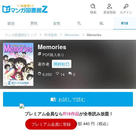
検索
新規登録
ログイン
総合
男性
女性
TL
BL
R18
マンガ図書館Zトップ
R18漫画
Memories
Memories
Memories
picture_as_pdf
PDF購入有り
著作者
岡村杜巳
face
6,050
favorite_border
14
question_answer
0
auto_stories
お試しで読む
プレミアム会員なら
R18作品
が全巻読み放題！
月額 440 円（税込）
プレミアム会員に登録