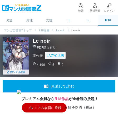
検索
新規登録
ログイン
総合
男性
女性
TL
BL
R18
マンガ図書館Zトップ
R18漫画
Le noir
Le noir
Le noir
picture_as_pdf
PDF購入有り
著作者
LAZYCLUB
face
4,190
favorite_border
5
question_answer
0
auto_stories
お試しで読む
プレミアム会員なら
R18作品
が全巻読み放題！
月額 440 円（税込）
プレミアム会員に登録