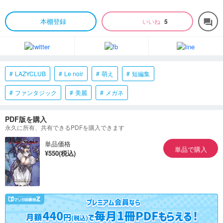
本棚登録
いいね
5
forum
LAZYCLUB
Le noir
萌え
短編集
ファンタジック
美麗
メガネ
PDF版を購入
永久に所有、共有できるPDFを購入できます
単品価格
単品で購入
¥550(税込)