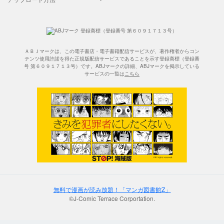
ＡＢＪマークは、この電子書店・電子書籍配信サービスが、著作権者からコン
テンツ使用許諾を得た正規版配信サービスであることを示す登録商標（登録番
号 第６０９１７１３号）です。ABJマークの詳細、ABJマークを掲示している
サービスの一覧は
こちら
無料で漫画が読み放題！「マンガ図書館Z」
©J-Comic Terrace Corportation.