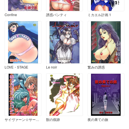
Confine
誘惑パンティ
ミカエル計画 1
LOVE・STAGE
Le noir
繁みの誘惑
サイヴァーン☆サーガ 1
獣の痕跡
夜の果ての旅