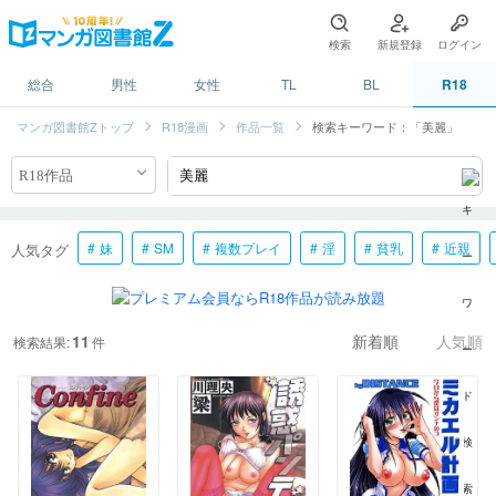
検索
新規登録
ログイン
総合
男性
女性
TL
BL
R18
マンガ図書館Zトップ
R18漫画
作品一覧
検索キーワード：「美麗」
妹
SM
複数プレイ
淫
貧乳
近親
人気タグ
11
検索結果:
件
新着順
人気順