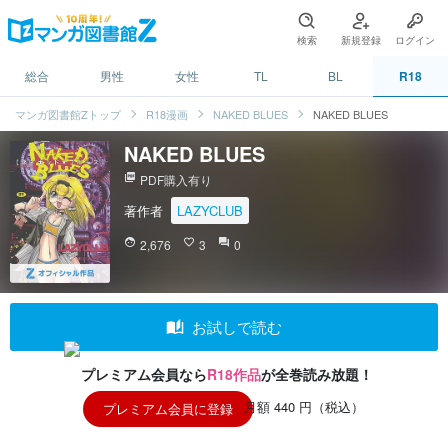
検索
新規登録
ログイン
総合
男性
女性
TL
BL
R18
マンガ図書館Zトップ
R18漫画
NAKED BLUES
NAKED BLUES
NAKED BLUES
picture_as_pdf
PDF購入有り
著作者
LAZYCLUB
face
2,676
favorite_border
3
question_answer
0
auto_stories
お試しで読む
プレミアム会員なら
R18作品
が全巻読み放題！
月額 440 円（税込）
プレミアム会員に登録