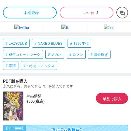
本棚登録
いいね
3
forum
LAZYCLUB
NAKED BLUES
1990年代
成年コミックマーク
メガネ
ロマン
賞金稼ぎ
活躍
つかさコミックス
PDF版を購入
永久に所有、共有できるPDFを購入できます
単品価格
単品で購入
¥550(税込)