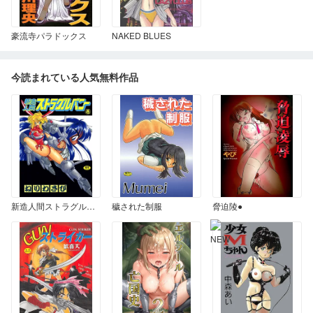
豪流寺パラドックス
NAKED BLUES
今読まれている人気無料作品
新造人間ストラグルバニー 壱
穢された制服
脅迫陵●