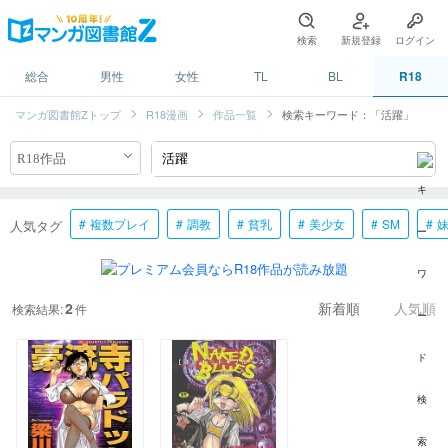
検索
新規登録
ログイン
総合
男性
女性
TL
BL
R18
マンガ図書館Zトップ
R18漫画
作品一覧
検索キーワード：「活躍」
複数プレイ
調教
貧乳
美少女
SM
人気タグ
2
検索結果:
件
新着順
人気順