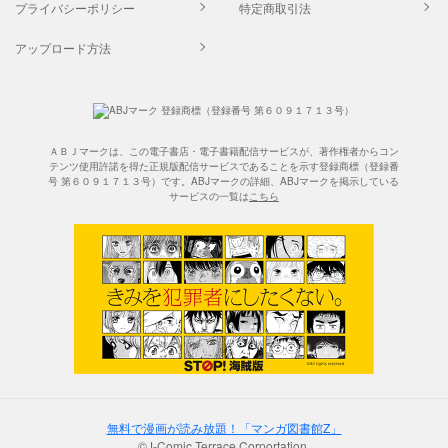
プライバシーポリシー
特定商取引法
アップロード方法
ＡＢＪマークは、この電子書店・電子書籍配信サービスが、著作権者からコン
テンツ使用許諾を得た正規版配信サービスであることを示す登録商標（登録番
号 第６０９１７１３号）です。ABJマークの詳細、ABJマークを掲示している
サービスの一覧は
こちら
無料で漫画が読み放題！「マンガ図書館Z」
©J-Comic Terrace Corportation.