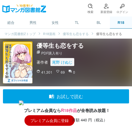
検索
新規登録
ログイン
総合
男性
女性
TL
BL
R18
マンガ図書館Zトップ
R18漫画
優等生も恋をする
優等生も恋をする
優等生も恋をする
picture_as_pdf
PDF購入有り
著作者
尾野 けぬじ
face
41,301
favorite_border
69
question_answer
0
auto_stories
お試しで読む
プレミアム会員なら
R18作品
が全巻読み放題！
月額 440 円（税込）
プレミアム会員に登録