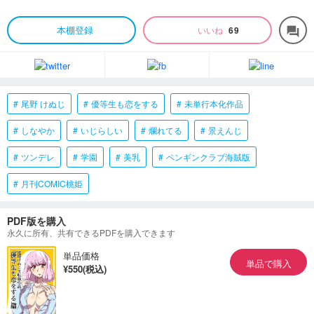
本棚登録
いいね
69
forum
尾野 けぬじ
優等生も恋をする
未単行本化作品
しなやか
いじらしい
爛れてる
景えんじ
ツンデレ
学園
美乳
ペンギンクラブ海賊版
月刊COMIC桃姫
PDF版を購入
永久に所有、共有できるPDFを購入できます
単品価格
単品で購入
¥550(税込)