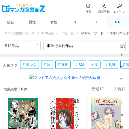
検索
新規登録
ログイン
総合
男性
女性
TL
BL
R18
マンガ図書館Zトップ
R18漫画
作品一覧
検索キーワード：「未単行本化作
美少女
妹
近親
SM
淫
貧乳
人気タグ
16
検索結果:
件
新着順
人気順