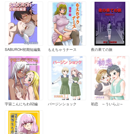
SABUROH初期短編集
もえちゃうナース
夜の果ての旅
宇宙こんにちわ02編
バージンショック
初恋 ～ういらぶ～