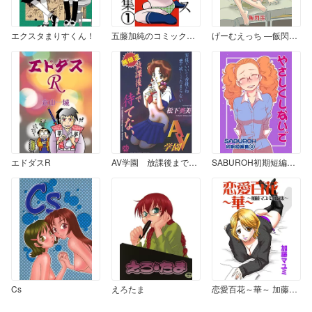
エクスタまりすくん！
五藤加純のコミックス未収録作品集 1
げーむえっち ―飯閃澪未単行本化作品集+α―
エドダスR
AV学園 放課後まで待てない
SABUROH初期短編集②「やさしくしないで」
Cs
えろたま
恋愛百花～華～ 加藤マユミ短編集