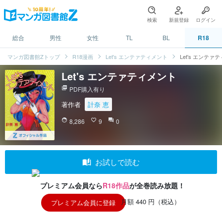
検索
新規登録
ログイン
総合
男性
女性
TL
BL
R18
マンガ図書館Zトップ
R18漫画
Let's エンテァティメント
Let's エンテァ
Let's エンテァティメント
picture_as_pdf
PDF購入有り
著作者
計奈 恵
face
8,286
favorite_border
9
question_answer
0
auto_stories
お試しで読む
プレミアム会員なら
R18作品
が全巻読み放題！
月額 440 円（税込）
プレミアム会員に登録