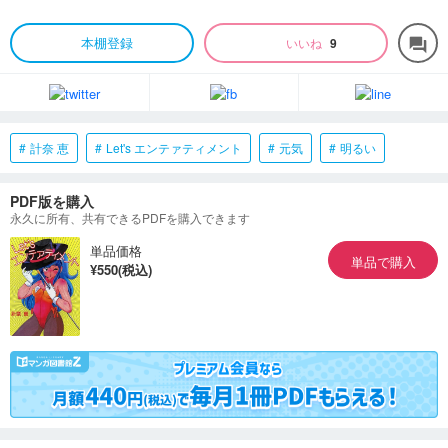
本棚登録
いいね
9
forum
計奈 恵
Let's エンテァティメント
元気
明るい
PDF版を購入
永久に所有、共有できるPDFを購入できます
単品価格
単品で購入
¥550(税込)