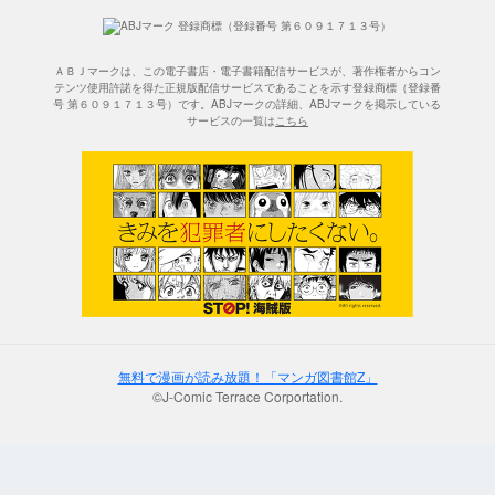
ＡＢＪマークは、この電子書店・電子書籍配信サービスが、著作権者からコン
テンツ使用許諾を得た正規版配信サービスであることを示す登録商標（登録番
号 第６０９１７１３号）です。ABJマークの詳細、ABJマークを掲示している
サービスの一覧は
こちら
無料で漫画が読み放題！「マンガ図書館Z」
©J-Comic Terrace Corportation.