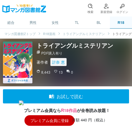
検索
新規登録
ログイン
総合
男性
女性
TL
BL
R18
マンガ図書館Zトップ
R18漫画
トライアングルミステリアン
トライアング
トライアングルミステリアン
picture_as_pdf
PDF購入有り
著作者
計奈 恵
face
8,443
favorite_border
13
question_answer
0
auto_stories
お試しで読む
プレミアム会員なら
R18作品
が全巻読み放題！
月額 440 円（税込）
プレミアム会員に登録