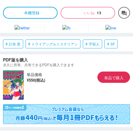
本棚登録
いいね
13
forum
計奈 恵
トライアングルミステリアン
宇宙人
SF
PDF版を購入
永久に所有、共有できるPDFを購入できます
単品価格
単品で購入
¥550(税込)