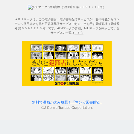
ＡＢＪマークは、この電子書店・電子書籍配信サービスが、著作権者からコン
テンツ使用許諾を得た正規版配信サービスであることを示す登録商標（登録番
号 第６０９１７１３号）です。ABJマークの詳細、ABJマークを掲示している
サービスの一覧は
こちら
無料で漫画が読み放題！「マンガ図書館Z」
©J-Comic Terrace Corportation.