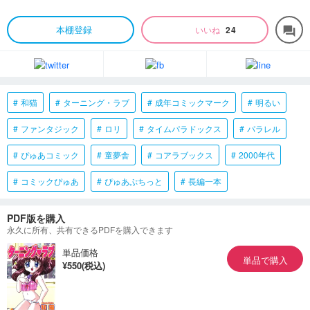
本棚登録
いいね
24
forum
和猫
ターニング・ラブ
成年コミックマーク
明るい
ファンタジック
ロリ
タイムパラドックス
パラレル
ぴゅあコミック
童夢舎
コアラブックス
2000年代
コミックぴゅあ
ぴゅあぷちっと
長編一本
PDF版を購入
永久に所有、共有できるPDFを購入できます
単品価格
単品で購入
¥550(税込)