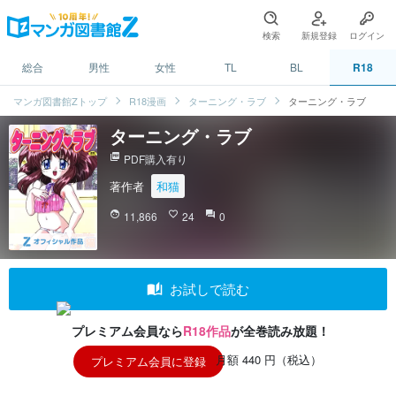
検索
新規登録
ログイン
総合
男性
女性
TL
BL
R18
マンガ図書館Zトップ
R18漫画
ターニング・ラブ
ターニング・ラブ
ターニング・ラブ
picture_as_pdf
PDF購入有り
著作者
和猫
face
11,866
favorite_border
24
question_answer
0
auto_stories
お試しで読む
プレミアム会員なら
R18作品
が全巻読み放題！
月額 440 円（税込）
プレミアム会員に登録