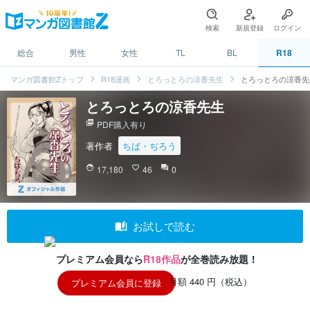
検索
新規登録
ログイン
総合
男性
女性
TL
BL
R18
マンガ図書館Zトップ
R18漫画
とろっとろの涼香先生
とろっとろの涼香先
とろっとろの涼香先生
picture_as_pdf
PDF購入有り
著作者
ちば・ぢろう
face
17,180
favorite_border
46
question_answer
0
auto_stories
お試しで読む
プレミアム会員なら
R18作品
が全巻読み放題！
月額 440 円（税込）
プレミアム会員に登録