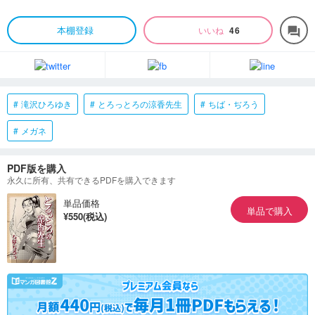
本棚登録
いいね
46
forum
滝沢ひろゆき
とろっとろの涼香先生
ちば・ぢろう
メガネ
PDF版を購入
永久に所有、共有できるPDFを購入できます
単品価格
単品で購入
¥550(税込)