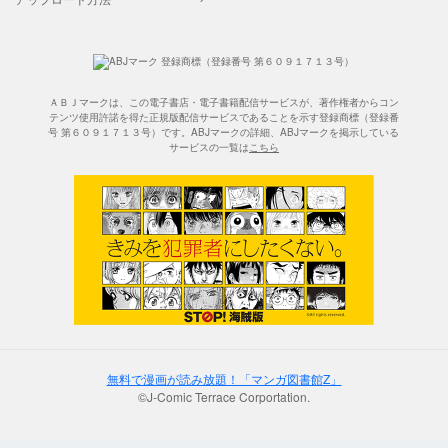
ＡＢＪマークは、この電子書店・電子書籍配信サービスが、著作権者からコン
テンツ使用許諾を得た正規版配信サービスであることを示す登録商標（登録番
号 第６０９１７１３号）です。ABJマークの詳細、ABJマークを掲示している
サービスの一覧は
こちら
無料で漫画が読み放題！「マンガ図書館Z」
©J-Comic Terrace Corportation.