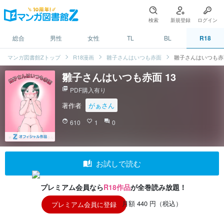
検索
新規登録
ログイン
総合
男性
女性
TL
BL
R18
マンガ図書館Zトップ
R18漫画
雛子さんはいつも赤面
雛子さんはいつも赤面
雛子さんはいつも赤面 13
picture_as_pdf
PDF購入有り
著作者
がぁさん
face
610
favorite_border
1
question_answer
0
auto_stories
お試しで読む
プレミアム会員なら
R18作品
が全巻読み放題！
月額 440 円（税込）
プレミアム会員に登録