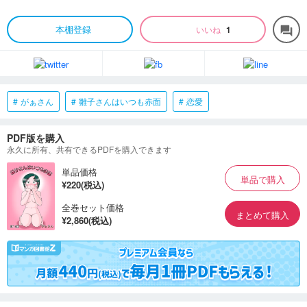
本棚登録
いいね
1
forum
がぁさん
雛子さんはいつも赤面
恋愛
PDF版を購入
永久に所有、共有できるPDFを購入できます
単品価格
単品で購入
¥220(税込)
全巻セット価格
まとめて購入
¥2,860(税込)