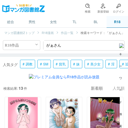
検索
新規登録
ログイン
総合
男性
女性
TL
BL
R18
マンガ図書館Zトップ
R18漫画
作品一覧
検索キーワード：「がぁさん」
調教
SM
貧乳
妹
美少女
淫
人気タグ
13
検索結果:
件
新着順
人気順