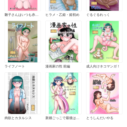
雛子さんはいつも赤面 1
ヒラメ・乙姫・姫初め
ぐるぐるれっく
ライフノート
漫画家の性 前編
成人向けネコマンガ！
肉欲とカタルシス
新婚ごっこで最後はグー！
とうしんだいやる