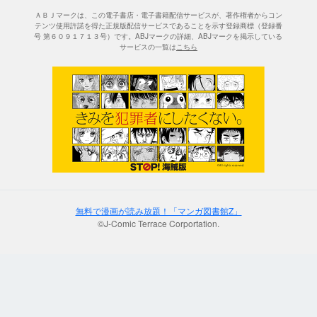
ＡＢＪマークは、この電子書店・電子書籍配信サービスが、著作権者からコン
テンツ使用許諾を得た正規版配信サービスであることを示す登録商標（登録番
号 第６０９１７１３号）です。ABJマークの詳細、ABJマークを掲示している
サービスの一覧は
こちら
無料で漫画が読み放題！「マンガ図書館Z」
©J-Comic Terrace Corportation.