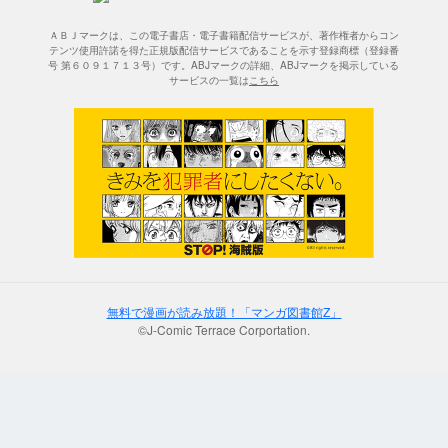
ＡＢＪマークは、この電子書店・電子書籍配信サービスが、著作権者からコン
テンツ使用許諾を得た正規版配信サービスであることを示す登録商標（登録番
号 第６０９１７１３号）です。ABJマークの詳細、ABJマークを掲示している
サービスの一覧は
こちら
無料で漫画が読み放題！「マンガ図書館Z」
©J-Comic Terrace Corportation.