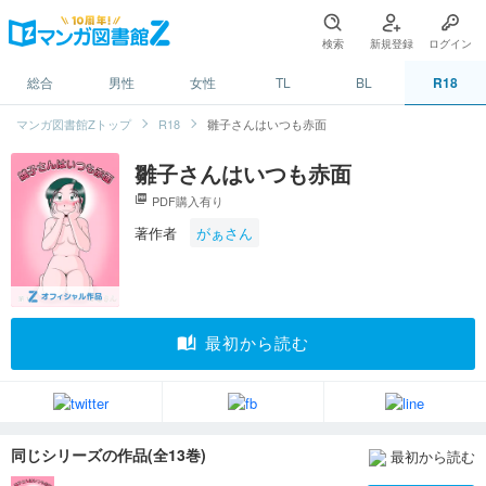
検索
新規登録
ログイン
総合
男性
女性
TL
BL
R18
マンガ図書館Zトップ
R18
雛子さんはいつも赤面
雛子さんはいつも赤面
picture_as_pdf
PDF購入有り
著作者
がぁさん
auto_stories
最初から読む
同じシリーズの作品(全13巻)
最初から読む