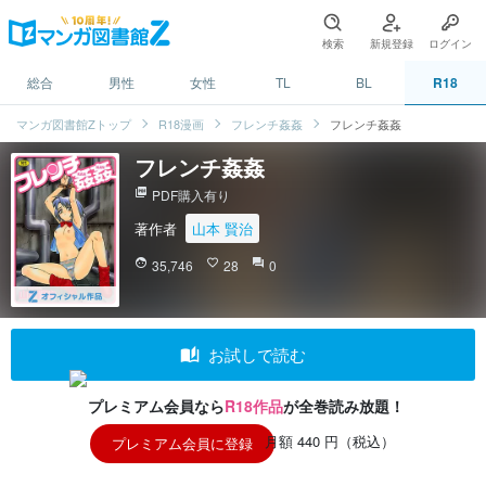
検索
新規登録
ログイン
総合
男性
女性
TL
BL
R18
マンガ図書館Zトップ
R18漫画
フレンチ姦姦
フレンチ姦姦
フレンチ姦姦
picture_as_pdf
PDF購入有り
著作者
山本 賢治
face
35,746
favorite_border
28
question_answer
0
auto_stories
お試しで読む
プレミアム会員なら
R18作品
が全巻読み放題！
月額 440 円（税込）
プレミアム会員に登録