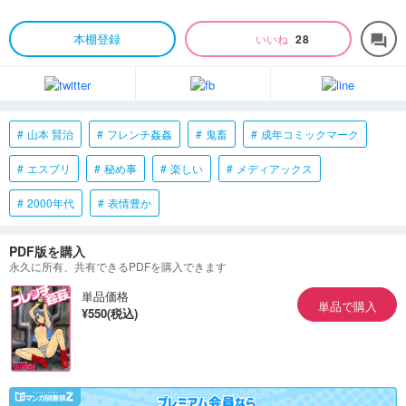
本棚登録
いいね
28
forum
山本 賢治
フレンチ姦姦
鬼畜
成年コミックマーク
エスプリ
秘め事
楽しい
メディアックス
2000年代
表情豊か
PDF版を購入
永久に所有、共有できるPDFを購入できます
単品価格
単品で購入
¥550(税込)