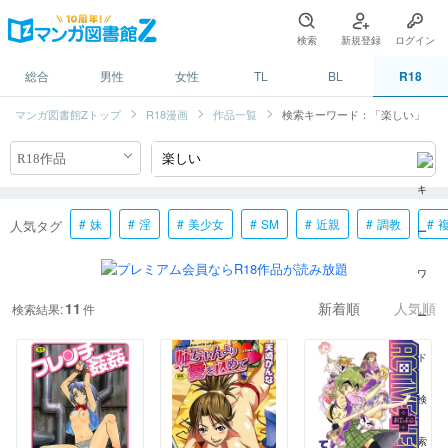
検索
新規登録
ログイン
総合
男性
女性
TL
BL
R18
マンガ図書館Zトップ
R18漫画
作品一覧
検索キーワード：「楽しい」
妹
淫
美少女
SM
近親
調教
人気タグ
11
検索結果:
件
新着順
人気順