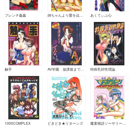
フレンチ姦姦
姉ちゃんより愛を込めて
あくてぃぶ心
触手
AV学園 放課後まで待てない
特殊乳対性理論
1000COMPLEX
どきどき★リターンズ
魔童桃語ソーサリータ 1