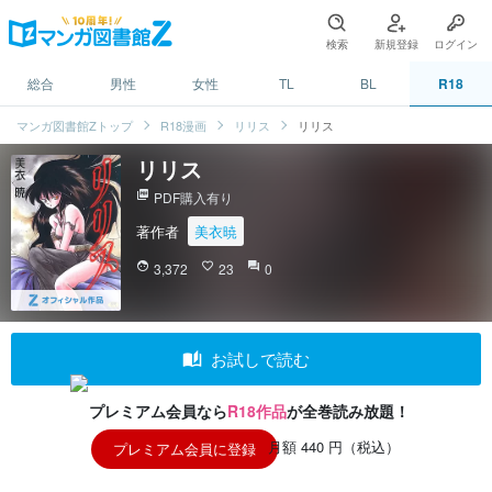
検索
新規登録
ログイン
総合
男性
女性
TL
BL
R18
マンガ図書館Zトップ
R18漫画
リリス
リリス
リリス
picture_as_pdf
PDF購入有り
著作者
美衣暁
face
3,372
favorite_border
23
question_answer
0
auto_stories
お試しで読む
プレミアム会員なら
R18作品
が全巻読み放題！
月額 440 円（税込）
プレミアム会員に登録