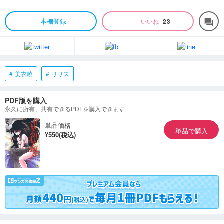
本棚登録
いいね
23
forum
美衣暁
リリス
PDF版を購入
永久に所有、共有できるPDFを購入できます
単品価格
単品で購入
¥550(税込)