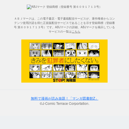
ＡＢＪマークは、この電子書店・電子書籍配信サービスが、著作権者からコン
テンツ使用許諾を得た正規版配信サービスであることを示す登録商標（登録番
号 第６０９１７１３号）です。ABJマークの詳細、ABJマークを掲示している
サービスの一覧は
こちら
無料で漫画が読み放題！「マンガ図書館Z」
©J-Comic Terrace Corportation.