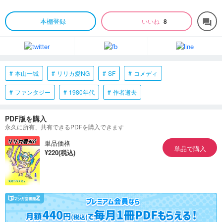
本棚登録
いいね
8
forum
本山一城
リリカ愛NG
SF
コメディ
ファンタジー
1980年代
作者逝去
PDF版を購入
永久に所有、共有できるPDFを購入できます
単品価格
単品で購入
¥220(税込)