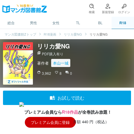
検索
新規登録
ログイン
総合
男性
女性
TL
BL
R18
マンガ図書館Zトップ
R18漫画
リリカ愛NG
リリカ愛NG
リリカ愛NG
picture_as_pdf
PDF購入有り
著作者
本山一城
face
3,962
favorite_border
8
question_answer
0
auto_stories
お試しで読む
プレミアム会員なら
R18作品
が全巻読み放題！
月額 440 円（税込）
プレミアム会員に登録