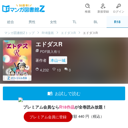
検索
新規登録
ログイン
総合
男性
女性
TL
BL
R18
マンガ図書館Zトップ
R18漫画
エドダスR
エドダスR
エドダスR
picture_as_pdf
PDF購入有り
著作者
本山一城
face
4,232
favorite_border
13
question_answer
0
auto_stories
お試しで読む
プレミアム会員なら
R18作品
が全巻読み放題！
月額 440 円（税込）
プレミアム会員に登録