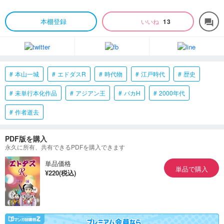
本棚登録
いいね
13
forum
本山一城
エドダスR
時代物
江戸時代
歴史
未単行本化作品
アジアン王
バカH
2000年代
作者逝去
PDF版を購入
永久に所有、共有できるPDFを購入できます
単品価格
単品で購入
¥220(税込)