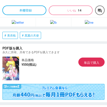
本棚登録
いいね
14
forum
美衣暁
黒翼の天使
PDF版を購入
永久に所有、共有できるPDFを購入できます
単品価格
単品で購入
¥550(税込)