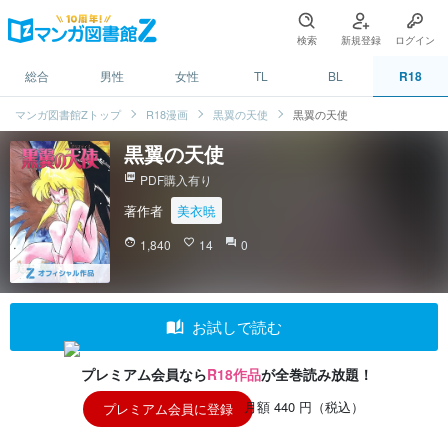
検索
新規登録
ログイン
総合
男性
女性
TL
BL
R18
マンガ図書館Zトップ
R18漫画
黒翼の天使
黒翼の天使
黒翼の天使
picture_as_pdf
PDF購入有り
著作者
美衣暁
face
1,840
favorite_border
14
question_answer
0
auto_stories
お試しで読む
プレミアム会員なら
R18作品
が全巻読み放題！
月額 440 円（税込）
プレミアム会員に登録