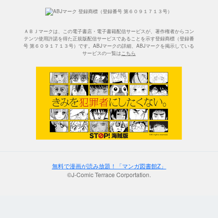
ＡＢＪマークは、この電子書店・電子書籍配信サービスが、著作権者からコン
テンツ使用許諾を得た正規版配信サービスであることを示す登録商標（登録番
号 第６０９１７１３号）です。ABJマークの詳細、ABJマークを掲示している
サービスの一覧は
こちら
無料で漫画が読み放題！「マンガ図書館Z」
©J-Comic Terrace Corportation.